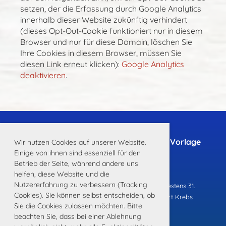
setzen, der die Erfassung durch Google Analytics
innerhalb dieser Website zukünftig verhindert
(dieses Opt-Out-Cookie funktioniert nur in diesem
Browser und nur für diese Domain, löschen Sie
Ihre Cookies in diesem Browser, müssen Sie
diesen Link erneut klicken):
Google Analytics
deaktivieren
.
Hier können Sie sich die Fangliste als Vorlage
Wir nutzen Cookies auf unserer Website.
herunterladen.
Einige von ihnen sind essenziell für den
Betrieb der Seite, während andere uns
Fangliste.pdf
helfen, diese Website und die
Nutzererfahrung zu verbessern (Tracking
Bitte beachten Sie, dass die Fangliste bis spätestens 31.
Cookies). Sie können selbst entscheiden, ob
Dezember bei Alexander Schmalz oder Robert Krebs
Sie die Cookies zulassen möchten. Bitte
abgegeben werden muss!
beachten Sie, dass bei einer Ablehnung